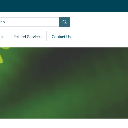
ls
Related Services
Contact Us