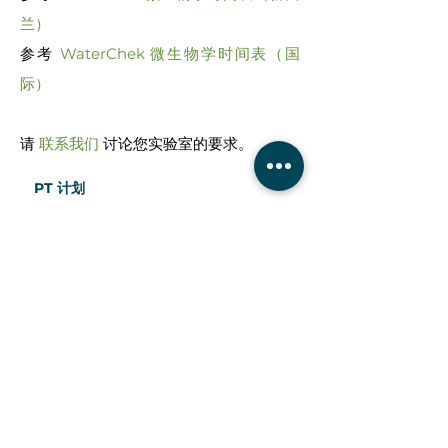
兰）
参考
WaterChek 微生物学时间表（国
际）
请
联系我们
讨论您实验室的要求。
PT 计划
乳制品和牛奶 PT 计划
环境与农业 PT 计划
费切克
植检
土壤检查
木材检查
VeriTest 大麻